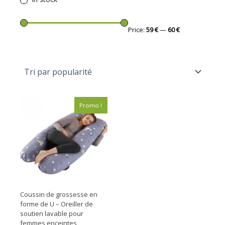
Price:
59 €
—
60 €
Le
Le
Promo !
prix
prix
initial
actuel
était :
est :
69,90 €.
59,90 €.
Coussin de grossesse en
forme de U – Oreiller de
soutien lavable pour
femmes enceintes