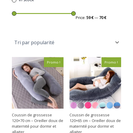
Price:
59 €
—
70 €
Le
Le
Le
Le
Promo !
Promo !
prix
prix
prix
prix
initial
actuel
initial
actuel
était :
est :
était :
est :
79,90 €.
59,90 €.
84,90 €.
69,90 €.
Coussin de grossesse
Coussin de grossesse
120×70 cm – Oreiller doux de
120×65 cm – Oreiller doux de
maternité pour dormir et
maternité pour dormir et
allaiter
allaiter